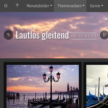
Monatsbilder
Themenalben
Genre
Lautlos gleitend
06-07.03.23