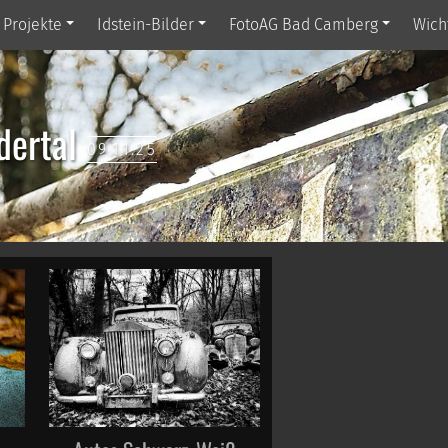
Projekte
Idstein-Bilder
FotoAG Bad Camberg
Wich
dertal
09.11.25