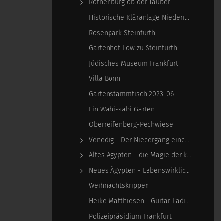
Rothenburg ob der Tauber
Historische Kläranlage Niederrad
Rosenpark Steinfurth
Gartenhof Löw zu Steinfurth
Jüdisches Museum Frankfurt
Villa Bonn
Gartenstammtisch 2023-06
Ein Wabi-sabi Garten
Oberreifenberg-Pechwiese
Venedig - Der Niedergang einer epochalen Macht
Altes Ägypten - die Magie der kosmischen…
Neues Ägypten - Lebenswirklichkeit zwischen…
Weihnachtskrippen
Heike Matthiesen - Guitar Ladies
Polizeipräsidium Frankfurt