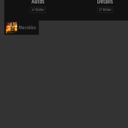
Autos
Details
41 Bilder
37 Bilder
Marokko