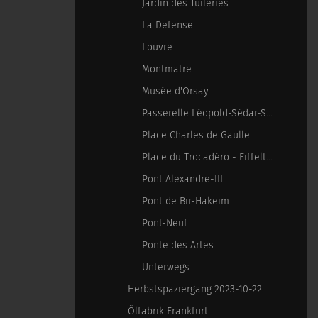
Jardin des Tuileries
La Defense
Louvre
Montmatre
Musée d'Orsay
Passerelle Léopold-Sédar-Senghor
Place Charles de Gaulle
Place du Trocadéro - Eiffelturm
Pont Alexandre-III
Pont de Bir-Hakeim
Pont-Neuf
Ponte des Artes
Unterwegs
Herbstspaziergang 2023-10-22
Ölfabrik Frankfurt