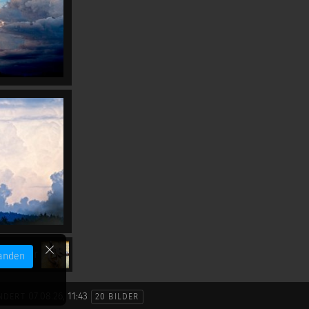
chlösser
anden
07.08.26, 11:43
NDERT
20 BILDER