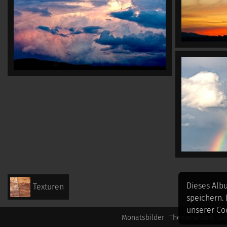
Dieses Alb
Texturen
speichern.
unserer Coo
Monatsbilder
Themenalben
Ge