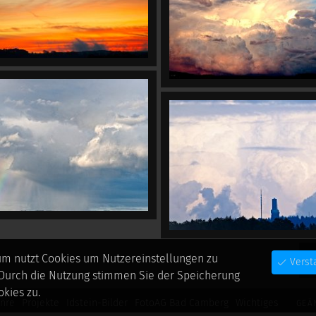
um nutzt Cookies um Nutzereinstellungen zu
S
Verst
 Durch die Nutzung stimmen Sie der Speicherung
kies zu.
nre
Projekte
Idstein-Bilder
FotoAG Bad Camberg
Wichtiges
GEÄ