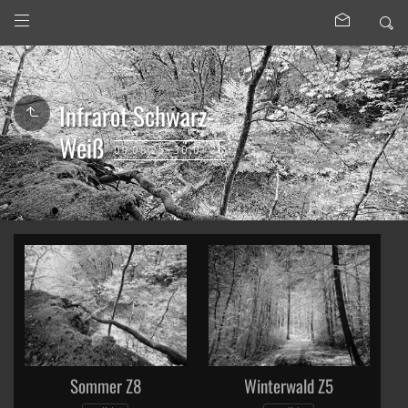
Infrarot Schwarz-
Weiß
09.08.25—30.01.26
Sommer Z8
Winterwald Z5