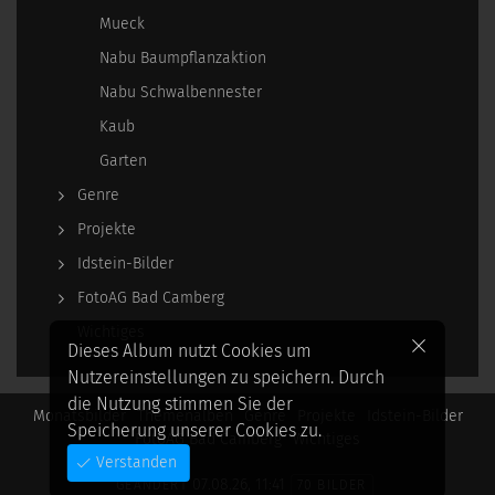
Mueck
Nabu Baumpflanzaktion
Nabu Schwalbennester
Kaub
Garten
Genre
Projekte
Idstein-Bilder
FotoAG Bad Camberg
Wichtiges
Dieses Album nutzt Cookies um
Nutzereinstellungen zu speichern. Durch
die Nutzung stimmen Sie der
Monatsbilder
Themenalben
Genre
Projekte
Idstein-Bilder
Speicherung unserer Cookies zu.
FotoAG Bad Camberg
Wichtiges
Verstanden
07.08.26, 11:41
GEÄNDERT
70 BILDER