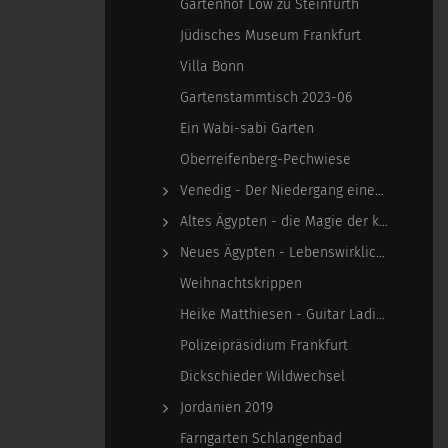
Gartenhof Löw zu Steinfurth
Jüdisches Museum Frankfurt
Villa Bonn
Gartenstammtisch 2023-06
Ein Wabi-sabi Garten
Oberreifenberg-Pechwiese
Venedig - Der Niedergang einer epochalen Macht
Altes Ägypten - die Magie der kosmischen…
Neues Ägypten - Lebenswirklichkeit zwischen…
Weihnachtskrippen
Heike Matthiesen - Guitar Ladies
Polizeipräsidium Frankfurt
Dickschieder Wildwechsel
Jordanien 2019
Farngarten Schlangenbad