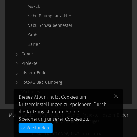
Mueck
Nabu Baumpflanzaktion
Nabu Schwalbennester
Kaub
Garten
Genre
Projekte
Idstein-Bilder
FotoAG Bad Camberg
Wichtiges
Dieses Album nutzt Cookies um
Nutzereinstellungen zu speichern. Durch
die Nutzung stimmen Sie der
Monatsbilder
Themenalben
Genre
Projekte
Idstein-Bilder
Speicherung unserer Cookies zu.
FotoAG Bad Camberg
Wichtiges
Verstanden
07.08.26, 11:42
GEÄNDERT
18 BILDER